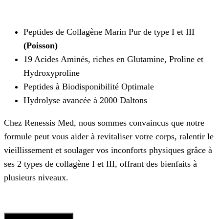
Noté
2
4.50
sur 5 basé
sur
Peptides de Collagène Marin Pur de type I et III
notations
client
(Poisson)
19 Acides Aminés, riches en Glutamine, Proline et
Hydroxyproline
Peptides à Biodisponibilité Optimale
Hydrolyse avancée à 2000 Daltons
Chez Renessis Med, nous sommes convaincus que notre
formule peut vous aider à revitaliser votre corps, ralentir le
vieillissement et soulager vos inconforts physiques grâce à
ses 2 types de collagène I et III, offrant des bienfaits à
plusieurs niveaux.