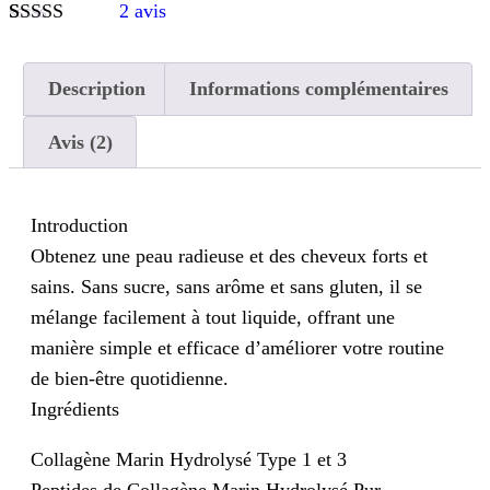
2
avis
Noté
2
4.50
sur 5 basé
sur
Description
Informations complémentaires
notations
client
Avis (2)
Introduction
Obtenez une peau radieuse et des cheveux forts et
sains. Sans sucre, sans arôme et sans gluten, il se
mélange facilement à tout liquide, offrant une
manière simple et efficace d’améliorer votre routine
de bien-être quotidienne.
Ingrédients
Collagène Marin Hydrolysé Type 1 et 3