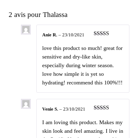
2 avis pour
Thalassa
Anie R.
–
23/10/2021
Note
4
sur
5
love this product so much! great for
sensitive and dry-like skin,
especially during winter season.
love how simple it is yet so
hydrating! recommend this 100%!!!
Venie S.
–
23/10/2021
Note
5
sur 5
I am loving this product. Makes my
skin look and feel amazing. I live in