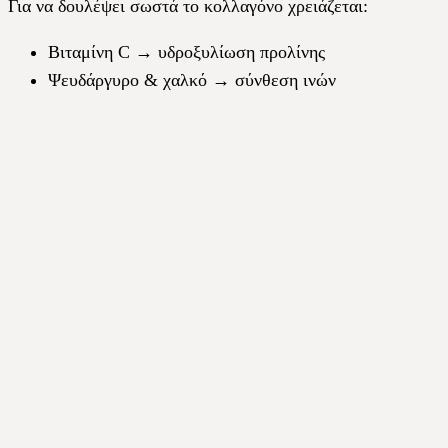
Για να δουλέψει σωστά το κολλαγόνο χρειάζεται:
Βιταμίνη C → υδροξυλίωση προλίνης
Ψευδάργυρο & χαλκό → σύνθεση ινών